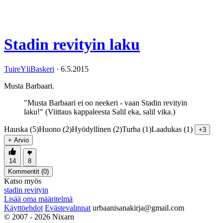
Stadin revityin laku
TuireYliBaskeri
·
6.5.2015
Musta Barbaari.
"Musta Barbaari ei oo neekeri - vaan Stadin revityin
laku!" (Viittaus kappaleesta Salil eka, salil vika.)
Hauska (5)
Huono (2)
Hyödyllinen (2)
Turha (1)
Laadukas (1)
+3
+ Arvio
14
8
Kommentit (
0
)
Katso myös
stadin revityin
Lisää oma määritelmä
Käyttöehdot
Evästevalinnat
urbaanisanakirja@gmail.com
© 2007 - 2026 Nixarn