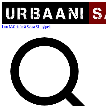
Luo Määritelmä
Selaa
Slangipeli