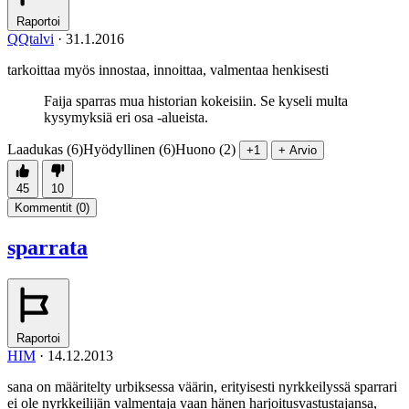
Raportoi
QQtalvi
·
31.1.2016
tarkoittaa myös innostaa, innoittaa, valmentaa henkisesti
Faija sparras mua historian kokeisiin. Se kyseli multa
kysymyksiä eri osa -alueista.
Laadukas (6)
Hyödyllinen (6)
Huono (2)
+1
+ Arvio
45
10
Kommentit (
0
)
sparrata
Raportoi
HIM
·
14.12.2013
sana on määritelty urbiksessa väärin, erityisesti nyrkkeilyssä sparrari
ei ole nyrkkeilijän valmentaja vaan hänen harjoitusvastustajansa,