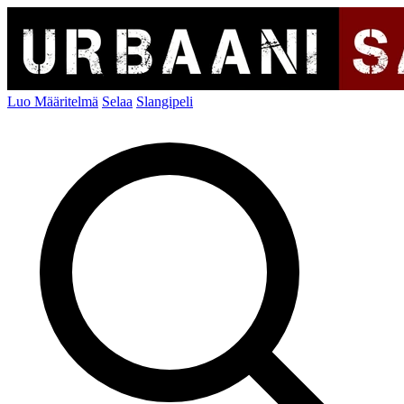
Luo Määritelmä
Selaa
Slangipeli