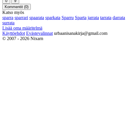
0
9
Kommentit (
0
)
Katso myös
sparra
sparrari
spaarata
sparkata
Sparru
Sparta
jarrata
tarrata
darrata
surrata
Lisää oma määritelmä
Käyttöehdot
Evästevalinnat
urbaanisanakirja@gmail.com
© 2007 - 2026 Nixarn