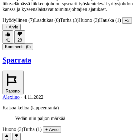
liike-elämässä liikkeenjohdon spsrrarit työskentelevät yritysjohdon
kanssa ja kyseenalaistavat toimitusjohtajien ajatukset.
Hyödyllinen (7)
Laadukas (6)
Turha (3)
Huono (3)
Hauska (1)
+3
+ Arvio
41
28
Kommentit (
0
)
Sparrata
Raportoi
Alexiino
·
4.11.2022
Katsoa kelloa (lappeenranta)
Vedän niin paljon märkää
Huono (3)
Turha (1)
+ Arvio