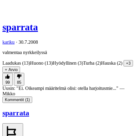
sparrata
kariku
·
30.7.2008
valmentaa nyrkkeilyssä
Laadukas (13)
Huono (13)
Hyödyllinen (3)
Turha (2)
Hauska (2)
+3
+ Arvio
99
85
Uusin:
"
Ei. Oikeampi määritelmä olisi: otella harjoitusmie...
" —
Mikko
Kommentit (
1
)
sparrata