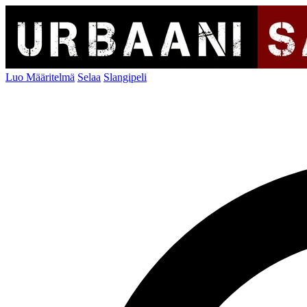
Luo Määritelmä
Selaa
Slangipeli