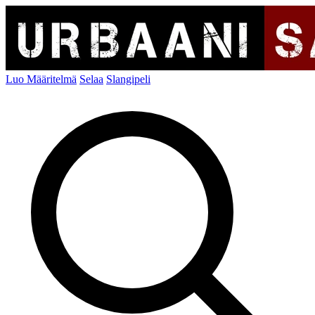
Luo Määritelmä
Selaa
Slangipeli