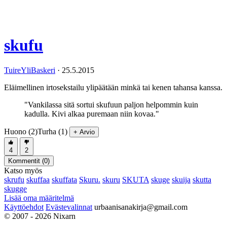
skufu
TuireYliBaskeri
·
25.5.2015
Eläimellinen irtosekstailu ylipäätään minkä tai kenen tahansa kanssa.
"Vankilassa sitä sortui skufuun paljon helpommin kuin
kadulla. Kivi alkaa puremaan niin kovaa."
Huono (2)
Turha (1)
+ Arvio
4
2
Kommentit (
0
)
Katso myös
skrufu
skuffaa
skuffata
Skuru.
skuru
SKUTA
skuge
skuija
skutta
skugge
Lisää oma määritelmä
Käyttöehdot
Evästevalinnat
urbaanisanakirja@gmail.com
© 2007 - 2026 Nixarn