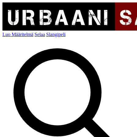
Luo Määritelmä
Selaa
Slangipeli