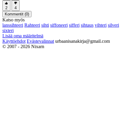
2
4
Kommentit (
0
)
Katso myös
lanssihteeri
Rahteeri
sihti
siffoneeri
sifferi
sihtaus
vihteri
silveri
sixteri
Lisää oma määritelmä
Käyttöehdot
Evästevalinnat
urbaanisanakirja@gmail.com
© 2007 - 2026 Nixarn