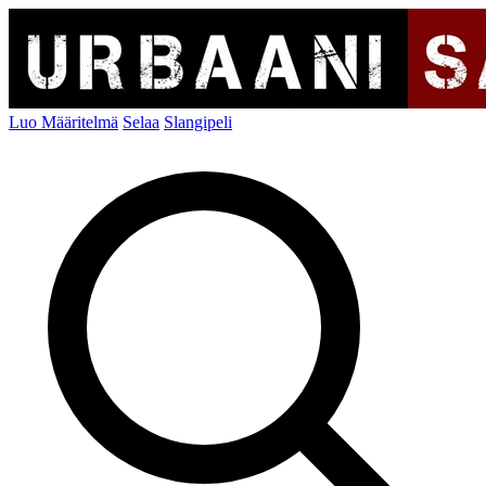
Luo Määritelmä
Selaa
Slangipeli