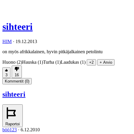
sihteeri
HIM
·
19.12.2013
on myös afrikkalainen, hyvin pitkäjalkainen petolintu
Huono (2)
Hauska (1)
Turha (1)
Laadukas (1)
+2
+ Arvio
3
16
Kommentit (
0
)
sihteeri
Raportoi
böö123
·
6.12.2010