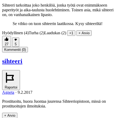
Sihteeri tarkoittaa joko henkilöä, jonka työtä ovat enimmäkseen
paperityöt ja aika-taulusta huolehtiminen. Toinen asia, mikä sihteeri
on, on vanhanaikainen lipasto.
Se vihko on tuon sihteerin laatikossa. Kysy sihteeriltä!
Hyödyllinen (4)
Turha (2)
Laadukas (2)
+1
+ Arvio
27
5
Kommentit (
0
)
sihteeri
Raportoi
Agneta
·
9.2.2017
Prostituoitu, huora Juontaa juurensa Sihteeriopistoon, missä on
prostituoitujen ilmoituksia.
+ Arvio