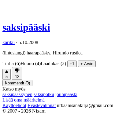
saksipääski
kariku
·
5.10.2008
(lintuslangi) haarapääsky, Hirundo rustica
Turha (6)
Huono (4)
Laadukas (2)
+1
+ Arvio
5
12
Kommentit (
0
)
Katso myös
saksipääskynen
saksipotku
jouhipääski
Lisää oma määritelmä
Käyttöehdot
Evästevalinnat
urbaanisanakirja@gmail.com
© 2007 - 2026 Nixarn