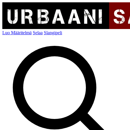
Luo Määritelmä
Selaa
Slangipeli