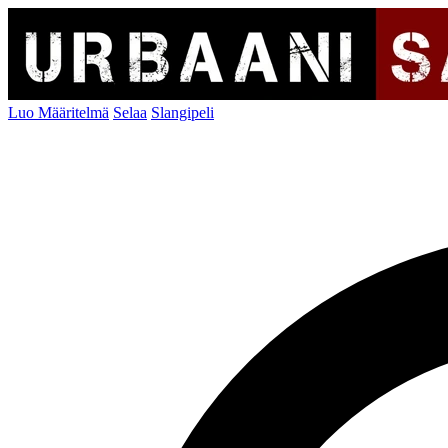
Luo Määritelmä
Selaa
Slangipeli