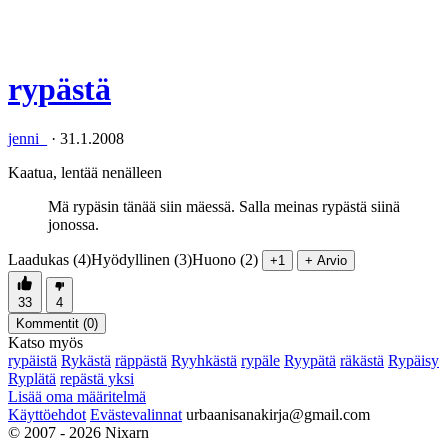
rypästä
jenni_
·
31.1.2008
Kaatua, lentää nenälleen
Mä rypäsin tänää siin mäessä. Salla meinas rypästä siinä
jonossa.
Laadukas (4)
Hyödyllinen (3)
Huono (2)
+1
+ Arvio
33
4
Kommentit (
0
)
Katso myös
rypäistä
Rykästä
räppästä
Ryyhkästä
rypäle
Ryypätä
räkästä
Rypäisy
Ryplätä
repästä yksi
Lisää oma määritelmä
Käyttöehdot
Evästevalinnat
urbaanisanakirja@gmail.com
© 2007 - 2026 Nixarn