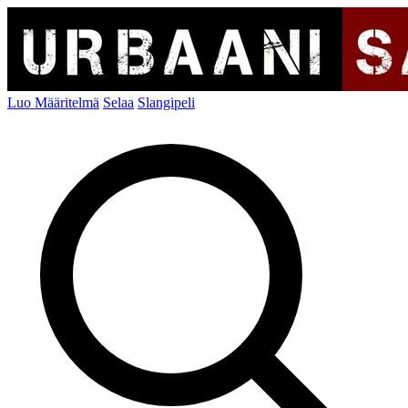
Luo Määritelmä
Selaa
Slangipeli