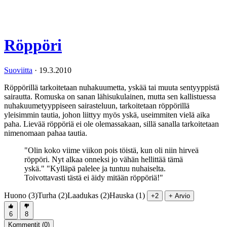
Röppöri
Suoviitta
·
19.3.2010
Röppörillä tarkoitetaan nuhakuumetta, yskää tai muuta sentyyppistä
sairautta. Romuska on sanan lähisukulainen, mutta sen kallistuessa
nuhakuumetyyppiseen sairasteluun, tarkoitetaan röppörillä
yleisimmin tautia, johon liittyy myös yskä, useimmiten vielä aika
paha. Lievää röppöriä ei ole olemassakaan, sillä sanalla tarkoitetaan
nimenomaan pahaa tautia.
"Olin koko viime viikon pois töistä, kun oli niin hirveä
röppöri. Nyt alkaa onneksi jo vähän hellittää tämä
yskä." "Kylläpä palelee ja tuntuu nuhaiselta.
Toivottavasti tästä ei äidy mitään röppöriä!"
Huono (3)
Turha (2)
Laadukas (2)
Hauska (1)
+2
+ Arvio
6
8
Kommentit (
0
)