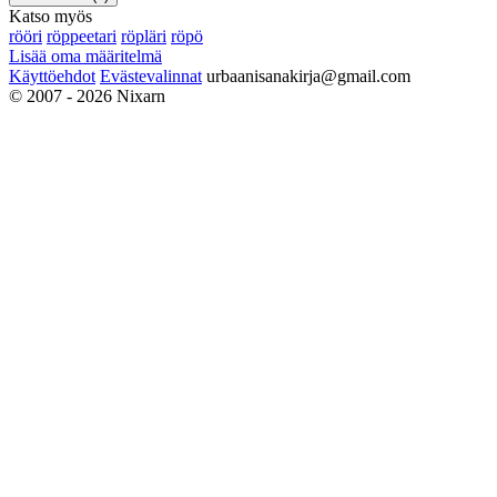
Katso myös
rööri
röppeetari
röpläri
röpö
Lisää oma määritelmä
Käyttöehdot
Evästevalinnat
urbaanisanakirja@gmail.com
© 2007 - 2026 Nixarn