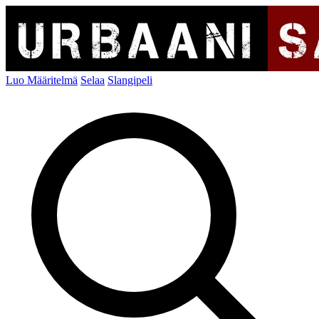
Luo Määritelmä
Selaa
Slangipeli