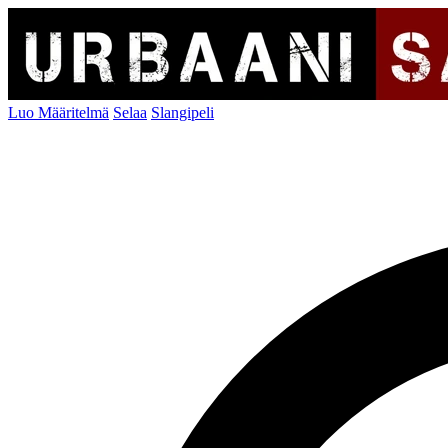
Luo Määritelmä
Selaa
Slangipeli