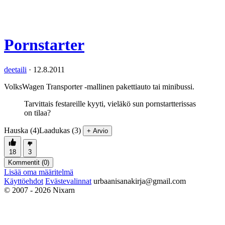
Pornstarter
deetaili
·
12.8.2011
VolksWagen Transporter -mallinen pakettiauto tai minibussi.
Tarvittais festareille kyyti, vieläkö sun pornstartterissas
on tilaa?
Hauska (4)
Laadukas (3)
+ Arvio
18
3
Kommentit (
0
)
Lisää oma määritelmä
Käyttöehdot
Evästevalinnat
urbaanisanakirja@gmail.com
© 2007 - 2026 Nixarn