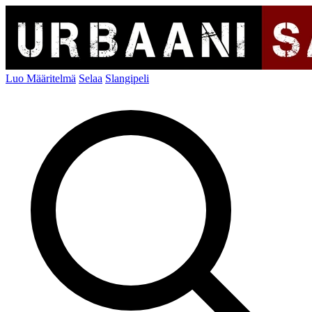
Luo Määritelmä
Selaa
Slangipeli