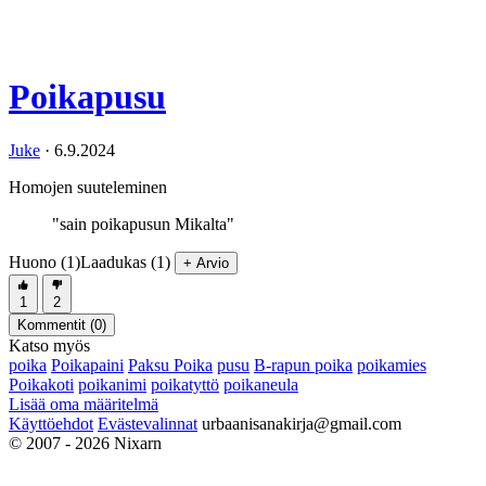
Poikapusu
Juke
·
6.9.2024
Homojen suuteleminen
"sain poikapusun Mikalta"
Huono (1)
Laadukas (1)
+ Arvio
1
2
Kommentit (
0
)
Katso myös
poika
Poikapaini
Paksu Poika
pusu
B-rapun poika
poikamies
Poikakoti
poikanimi
poikatyttö
poikaneula
Lisää oma määritelmä
Käyttöehdot
Evästevalinnat
urbaanisanakirja@gmail.com
© 2007 - 2026 Nixarn