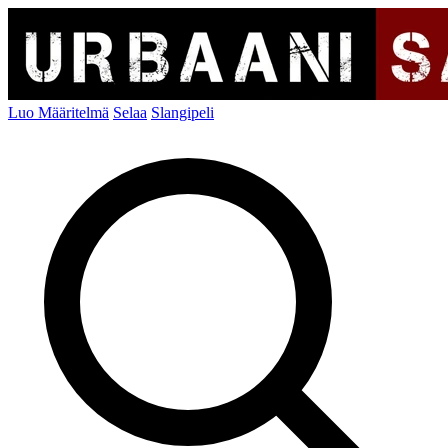
Luo Määritelmä
Selaa
Slangipeli