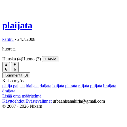
plaijata
kariku
·
24.7.2008
huorata
Hauska (4)
Huono (3)
+ Arvio
6
6
Kommentit (
0
)
Katso myös
plaija
paijata
blaijata
daijata
baijata
plarata
raijata
puijata
braijata
draijata
Lisää oma määritelmä
Käyttöehdot
Evästevalinnat
urbaanisanakirja@gmail.com
© 2007 - 2026 Nixarn