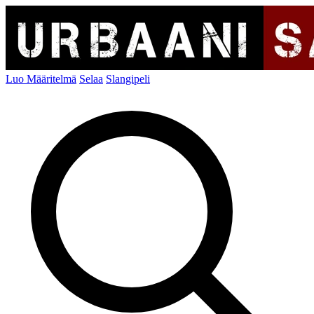
Luo Määritelmä
Selaa
Slangipeli