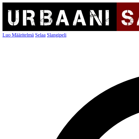
Luo Määritelmä
Selaa
Slangipeli