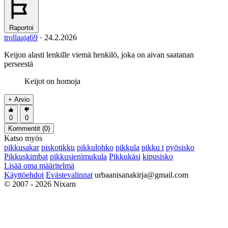
Raportoi
trollaaja69
·
24.2.2026
Keijon alasti lenkille viemä henkilö, joka on aivan saatanan
perseestä
Keijot on homoja
+ Arvio
0
0
Kommentit (
0
)
Katso myös
pikkusakar
piskotikku
pikkulohko
pikkula
pikku t
pyösisko
Pikkuskimbat
pikkusienimukula
Pikkukäsi
kipusisko
Lisää oma määritelmä
Käyttöehdot
Evästevalinnat
urbaanisanakirja@gmail.com
© 2007 - 2026 Nixarn