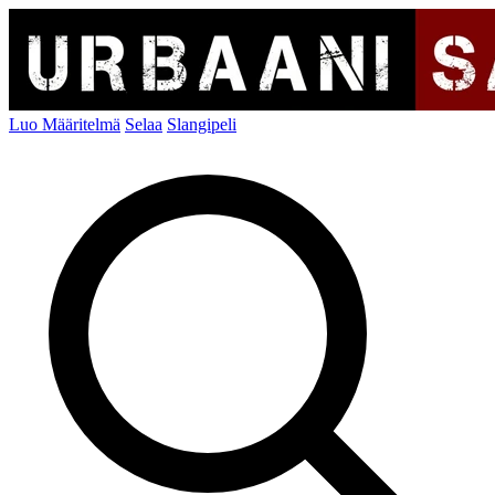
Luo Määritelmä
Selaa
Slangipeli