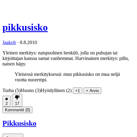
pikkusisko
Jaakob
·
8.8.2010
Yleinen merkitys: naispuolinen henkilö, jolla on puhujan tai
kirjoittajan kanssa samat vanhemmat. Harvinainen merkitys: pillu,
naisen häpy.
Yleisessä merkityksessä: mun pikkusisko on mua neljä
vuotta nuorempi.
Turha (5)
Huono (3)
Hyödyllinen (2)
+1
+ Arvio
2
17
Kommentit (
0
)
Pikkusisko