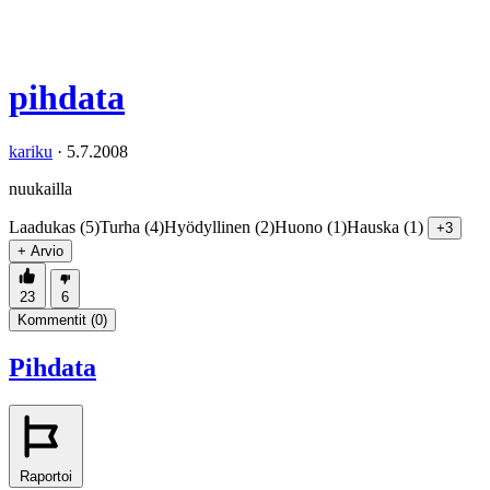
pihdata
kariku
·
5.7.2008
nuukailla
Laadukas (5)
Turha (4)
Hyödyllinen (2)
Huono (1)
Hauska (1)
+3
+ Arvio
23
6
Kommentit (
0
)
Pihdata
Raportoi