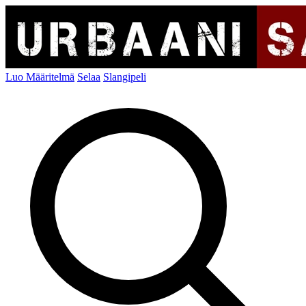
Luo Määritelmä
Selaa
Slangipeli