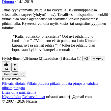
Dimmu
·
14.1.2019
Jättää tyydyttämättä (vältellä tai viivytellä) seksikumppaninsa
seksuaaliset tarpeet (yhdyntä tms.). Tavallisesti naispuolinen henkilö
yrittää ajaa omaa agendaansa tai saavuttaa jonkun päämäränsä
pihtaamalla. Kyseessä voi olla myös kosto- tai rangasitustyyppinen
toiminta.
-"Kulta, voitaisko jo rakastella? Oot nyt pihdannu jo
kuukauden." -"Vittu, sun eksät paino sua kuin Kimblen
kupuu, nyt sä alat sit pihtaa?" -"Jollei toi pihtailu pian
lopu, saan kyl karvakampelaa muualtakin"
Hyödyllinen (2)
Huono (2)
Laadukas (1)
Hauska (1)
+2
+ Arvio
14
4
Kommentit (
0
)
Katso myös
Pihvata
sihdata
Piffata
pludata
piikata
piipata
pimpata
vahdata
piinata
pingata
Lisää oma määritelmä
Käyttöehdot
Evästevalinnat
urbaanisanakirja@gmail.com
© 2007 - 2026 Nixarn