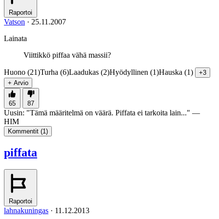
Raportoi
Vatson
·
25.11.2007
Lainata
Viittikkö piffaa vähä massii?
Huono (21)
Turha (6)
Laadukas (2)
Hyödyllinen (1)
Hauska (1)
+3
+ Arvio
65
87
Uusin:
"
Tämä määritelmä on väärä. Piffata ei tarkoita lain...
" —
HIM
Kommentit (
1
)
piffata
Raportoi
lahnakuningas
·
11.12.2013