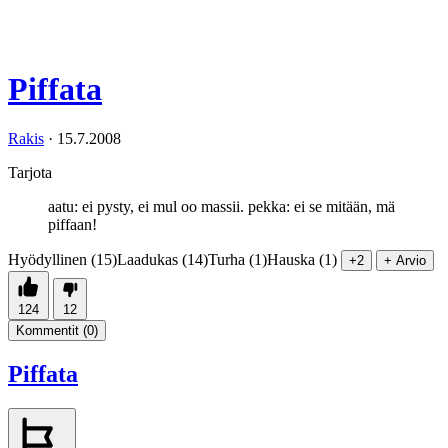
Piffata
Rakis
·
15.7.2008
Tarjota
aatu: ei pysty, ei mul oo massii. pekka: ei se mitään, mä
piffaan!
Hyödyllinen (15)
Laadukas (14)
Turha (1)
Hauska (1)
+2
+ Arvio
124
12
Kommentit (
0
)
Piffata