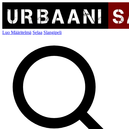
Luo Määritelmä
Selaa
Slangipeli