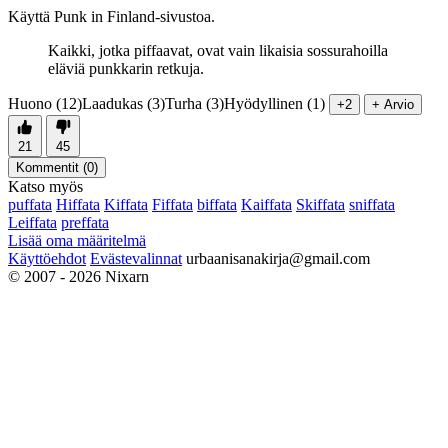
Käyttä Punk in Finland-sivustoa.
Kaikki, jotka piffaavat, ovat vain likaisia sossurahoilla
eläviä punkkarin retkuja.
Huono (12)
Laadukas (3)
Turha (3)
Hyödyllinen (1)
+2
+ Arvio
21
45
Kommentit (
0
)
Katso myös
puffata
Hiffata
Kiffata
Fiffata
biffata
Kaiffata
Skiffata
sniffata
Leiffata
preffata
Lisää oma määritelmä
Käyttöehdot
Evästevalinnat
urbaanisanakirja@gmail.com
© 2007 - 2026 Nixarn