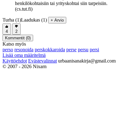
henkilökohtaisiin tai yrityskohtai siin tarpeisiin.
(cs.tut.fi)
Turha (1)
Laadukas (1)
+ Arvio
4
2
Kommentit (
0
)
Katso myös
perso
resonoida
perskokkaroida
perse
persu
persi
Lisää oma määritelmä
Käyttöehdot
Evästevalinnat
urbaanisanakirja@gmail.com
© 2007 - 2026 Nixarn