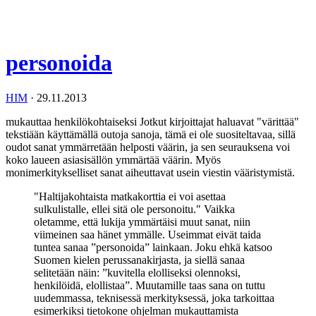
personoida
HIM
·
29.11.2013
mukauttaa henkilökohtaiseksi Jotkut kirjoittajat haluavat "värittää"
tekstiään käyttämällä outoja sanoja, tämä ei ole suositeltavaa, sillä
oudot sanat ymmärretään helposti väärin, ja sen seurauksena voi
koko laueen asiasisällön ymmärtää väärin. Myös
monimerkitykselliset sanat aiheuttavat usein viestin vääristymistä.
"Haltijakohtaista matkakorttia ei voi asettaa
sulkulistalle, ellei sitä ole personoitu." Vaikka
oletamme, että lukija ymmärtäisi muut sanat, niin
viimeinen saa hänet ymmälle. Useimmat eivät taida
tuntea sanaa ”personoida” lainkaan. Joku ehkä katsoo
Suomen kielen perussanakirjasta, ja siellä sanaa
selitetään näin: ”kuvitella elolliseksi olennoksi,
henkilöidä, elollistaa”. Muutamille taas sana on tuttu
uudemmassa, teknisessä merkityksessä, joka tarkoittaa
esimerkiksi tietokone ohjelman mukauttamista