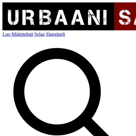
Luo Määritelmä
Selaa
Slangipeli