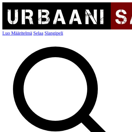
Luo Määritelmä
Selaa
Slangipeli