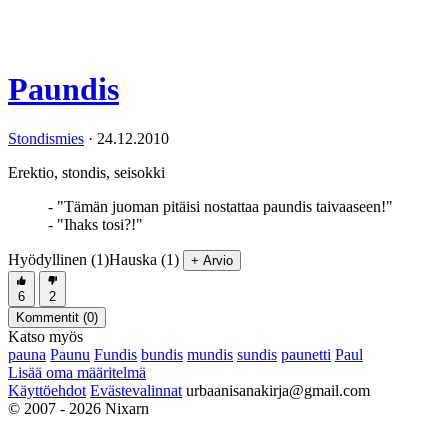
Paundis
Stondismies
·
24.12.2010
Erektio, stondis, seisokki
- "Tämän juoman pitäisi nostattaa paundis taivaaseen!"
- "Ihaks tosi?!"
Hyödyllinen (1)
Hauska (1)
+ Arvio
6
2
Kommentit (
0
)
Katso myös
pauna
Paunu
Fundis
bundis
mundis
sundis
paunetti
Paul
Lisää oma määritelmä
Käyttöehdot
Evästevalinnat
urbaanisanakirja@gmail.com
© 2007 - 2026 Nixarn