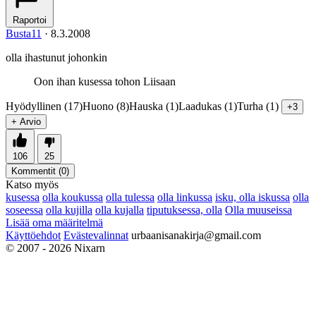
Raportoi
Busta11
·
8.3.2008
olla ihastunut johonkin
Oon ihan kusessa tohon Liisaan
Hyödyllinen (17)
Huono (8)
Hauska (1)
Laadukas (1)
Turha (1)
+3
+ Arvio
106
25
Kommentit (
0
)
Katso myös
kusessa
olla koukussa
olla tulessa
olla linkussa
isku, olla iskussa
olla
soseessa
olla kujilla
olla kujalla
tiputuksessa, olla
Olla muuseissa
Lisää oma määritelmä
Käyttöehdot
Evästevalinnat
urbaanisanakirja@gmail.com
© 2007 - 2026 Nixarn