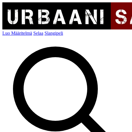
Luo Määritelmä
Selaa
Slangipeli