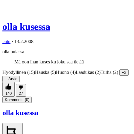
olla kusessa
taitu
·
13.2.2008
olla pulassa
Mä oon ihan kuses ku joku saa tietää
Hyödyllinen (15)
Hauska (5)
Huono (4)
Laadukas (2)
Turha (2)
+3
+ Arvio
140
27
Kommentit (
0
)
olla kusessa