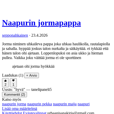
Naapurin jormapappa
sepponahkainen
·
23.4.2026
Jorma niminen uhkaileva pappa joka uhkaa haulikolla, rautalapiolla
ja sahalla. hyppää joskus talon nurkalta ja säikäyttää. ei tykkää että
hänen talon ohi ajetaan. Loppenlopuksi on asia ukko ja hieman
pullea. Vaikka joku väittää jorma ei ole sporttinen
ajetaan ohi jorma hyökkää
Laadukas (1)
+ Arvio
2
1
Uusin:
"
hyvä
" —
tanelipaneli5
Kommentit (
2
)
Katso myös
naapurin jorma
naapurin pekka
naapurin maija
naapuri
Lisää oma määritelmä
Käyttöehdot
Evästevalinnat
urbaanisanakirja@gmail.com