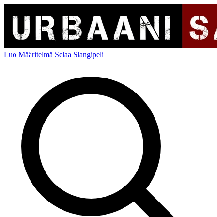
Luo Määritelmä
Selaa
Slangipeli