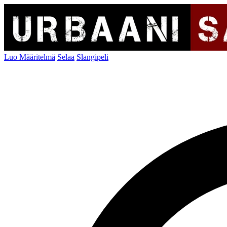
Luo Määritelmä
Selaa
Slangipeli