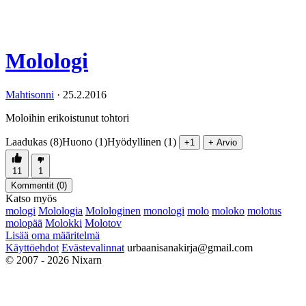
Molologi
Mahtisonni
·
25.2.2016
Moloihin erikoistunut tohtori
Laadukas (8)
Huono (1)
Hyödyllinen (1)
+1
+ Arvio
11
1
Kommentit (
0
)
Katso myös
mologi
Molologia
Molologinen
monologi
molo
moloko
molotus
molopää
Molokki
Molotov
Lisää oma määritelmä
Käyttöehdot
Evästevalinnat
urbaanisanakirja@gmail.com
© 2007 - 2026 Nixarn