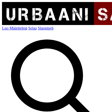
Luo Määritelmä
Selaa
Slangipeli