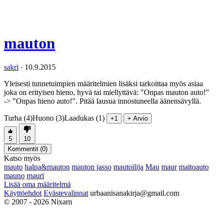
mauton
sakri
·
10.9.2015
Yleisesti tunnetuimpien määritelmien lisäksi tarkoittaa myös asiaa
joka on erityisen hieno, hyvä tai miellyttävä: "Onpas mauton auto!"
-> "Onpas hieno auto!". Pitää lausua innostuneella äänensävyllä.
Turha (4)
Huono (3)
Laadukas (1)
+1
+ Arvio
5
10
Kommentit (
0
)
Katso myös
mauto
halpa&mauton
mauton jasso
mautoilija
Mau
maur
maitoauto
mauno
mauri
Lisää oma määritelmä
Käyttöehdot
Evästevalinnat
urbaanisanakirja@gmail.com
© 2007 - 2026 Nixarn