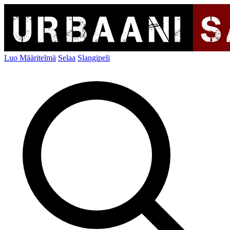
Luo Määritelmä
Selaa
Slangipeli