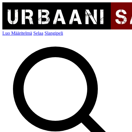
Luo Määritelmä
Selaa
Slangipeli