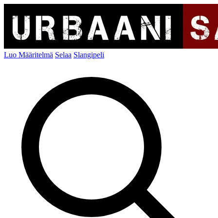
Luo Määritelmä
Selaa
Slangipeli