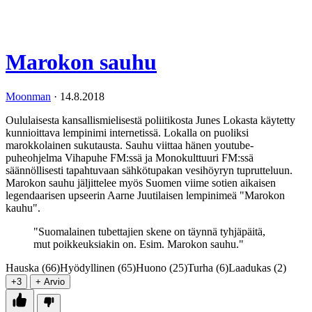
Marokon sauhu
Moonman
·
14.8.2018
Oululaisesta kansallismielisestä poliitikosta Junes Lokasta käytetty
kunnioittava lempinimi internetissä. Lokalla on puoliksi
marokkolainen sukutausta. Sauhu viittaa hänen youtube-
puheohjelma Vihapuhe FM:ssä ja Monokulttuuri FM:ssä
säännöllisesti tapahtuvaan sähkötupakan vesihöyryn tuprutteluun.
Marokon sauhu jäljittelee myös Suomen viime sotien aikaisen
legendaarisen upseerin Aarne Juutilaisen lempinimeä "Marokon
kauhu".
"Suomalainen tubettajien skene on täynnä tyhjäpäitä,
mut poikkeuksiakin on. Esim. Marokon sauhu."
Hauska (66)
Hyödyllinen (65)
Huono (25)
Turha (6)
Laadukas (2)
+3
+ Arvio