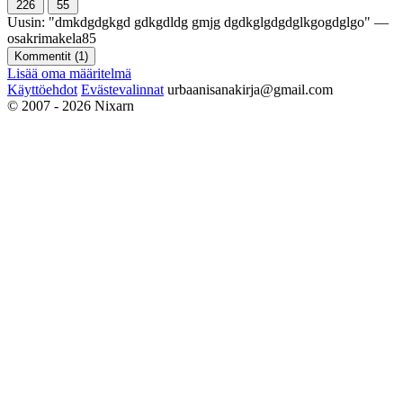
226
55
Uusin:
"
dmkdgdgkgd gdkgdldg gmjg dgdkglgdgdglkgogdglgo
" —
osakrimakela85
Kommentit (
1
)
Lisää oma määritelmä
Käyttöehdot
Evästevalinnat
urbaanisanakirja@gmail.com
© 2007 - 2026 Nixarn