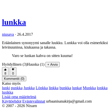
lunkka
niusava
·
26.4.2017
Eräänlainen synonyymi sanalle luukku. Lunkka voi olla esimerkiksi
leivinuunissa, kiukaassa ja takassa.
Varo se lunkan kahva on sitten kuuma!
Hyödyllinen (3)
Hauska (1)
+ Arvio
8
0
Kommentit (
0
)
Katso myös
lunki
punkka
Junkka
Lönkka
linkka
bunkka
lunkat
Munkka
lonkka
lusikka
Lisää oma määritelmä
Käyttöehdot
Evästevalinnat
urbaanisanakirja@gmail.com
© 2007 - 2026 Nixarn