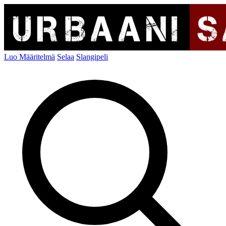
Luo Määritelmä
Selaa
Slangipeli