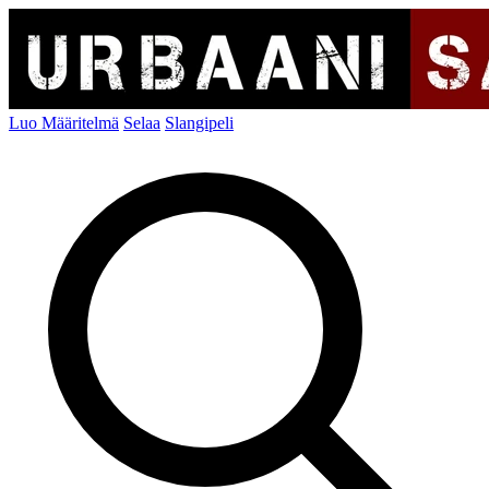
Luo Määritelmä
Selaa
Slangipeli