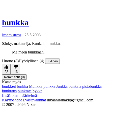
bunkka
Ironmistress
·
25.5.2008
Sänky, makuusija. Bunkata = nukkua
Mä meen bunkkaan.
Huono (8)
Hyödyllinen (4)
+ Arvio
22
13
Kommentit (
0
)
Katso myös
bunkkeri
lunkka
Munkka
punkka
Junkka
bunkata
pistobunkka
bunkraus
bunkrata
bykka
Lisää oma määritelmä
Käyttöehdot
Evästevalinnat
urbaanisanakirja@gmail.com
© 2007 - 2026 Nixarn