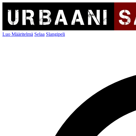
Luo Määritelmä
Selaa
Slangipeli