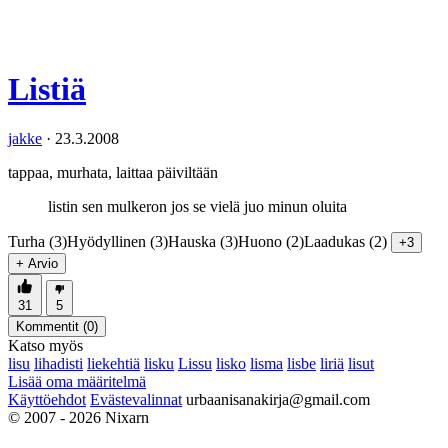
Listiä
jakke
·
23.3.2008
tappaa, murhata, laittaa päiviltään
listin sen mulkeron jos se vielä juo minun oluita
Turha (3)
Hyödyllinen (3)
Hauska (3)
Huono (2)
Laadukas (2)
+3
+ Arvio
31
5
Kommentit (
0
)
Katso myös
lisu
lihadisti
liekehtiä
lisku
Lissu
lisko
lisma
lisbe
liriä
lisut
Lisää oma määritelmä
Käyttöehdot
Evästevalinnat
urbaanisanakirja@gmail.com
© 2007 - 2026 Nixarn