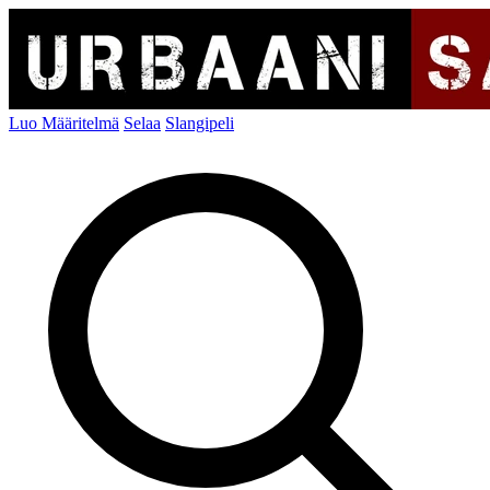
Luo Määritelmä
Selaa
Slangipeli