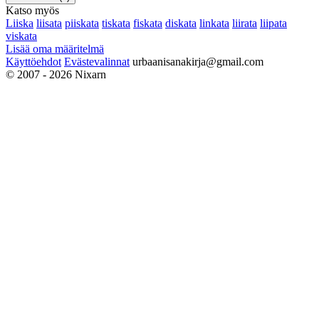
Katso myös
Liiska
liisata
piiskata
tiskata
fiskata
diskata
linkata
liirata
liipata
viskata
Lisää oma määritelmä
Käyttöehdot
Evästevalinnat
urbaanisanakirja@gmail.com
© 2007 - 2026 Nixarn