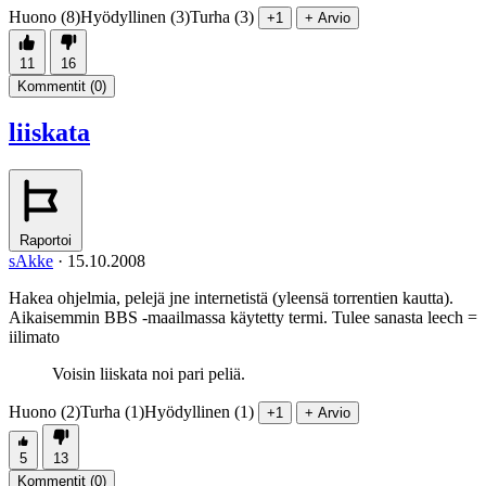
Huono (8)
Hyödyllinen (3)
Turha (3)
+1
+ Arvio
11
16
Kommentit (
0
)
liiskata
Raportoi
sAkke
·
15.10.2008
Hakea ohjelmia, pelejä jne internetistä (yleensä torrentien kautta).
Aikaisemmin BBS -maailmassa käytetty termi. Tulee sanasta leech =
iilimato
Voisin liiskata noi pari peliä.
Huono (2)
Turha (1)
Hyödyllinen (1)
+1
+ Arvio
5
13
Kommentit (
0
)