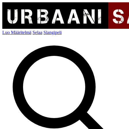
Luo Määritelmä
Selaa
Slangipeli