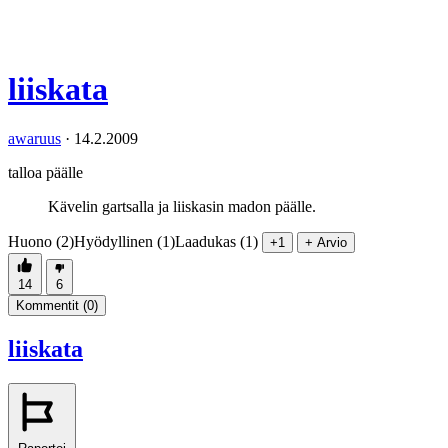
liiskata
awaruus
·
14.2.2009
talloa päälle
Kävelin gartsalla ja liiskasin madon päälle.
Huono (2)
Hyödyllinen (1)
Laadukas (1)
+1
+ Arvio
14
6
Kommentit (
0
)
liiskata