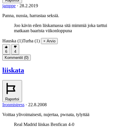
Raportoi
jamppe
·
28.2.2019
Panna, nussia, harrastaa seksiä.
Joo kävin eilen liiskamassa sitä mimmiä joka tarttui
matkaan baarista viikonloppuna
Hauska (1)
Turha (1)
+ Arvio
6
4
Kommentit (
0
)
liiskata
Raportoi
Ironmistress
·
22.8.2008
Voittaa ylivoimaisesti, nujertaa, pwnata, tylyttää
Real Madrid liiskas Benfican 4-0