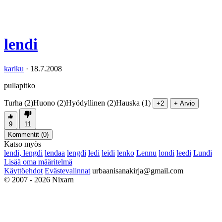
lendi
kariku
·
18.7.2008
pullapitko
Turha (2)
Huono (2)
Hyödyllinen (2)
Hauska (1)
+2
+ Arvio
9
11
Kommentit (
0
)
Katso myös
lendi, lengdi
lendaa
lengdi
ledi
leidi
lenko
Lennu
londi
leedi
Lundi
Lisää oma määritelmä
Käyttöehdot
Evästevalinnat
urbaanisanakirja@gmail.com
© 2007 - 2026 Nixarn