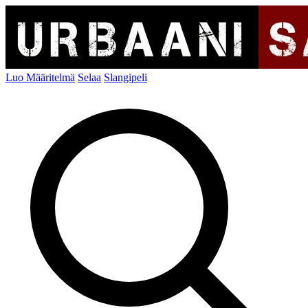
Luo Määritelmä
Selaa
Slangipeli