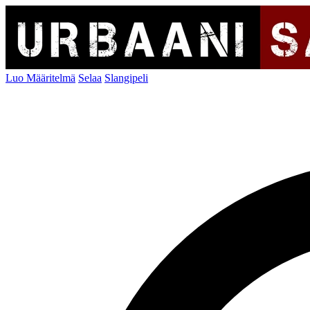
Luo Määritelmä
Selaa
Slangipeli