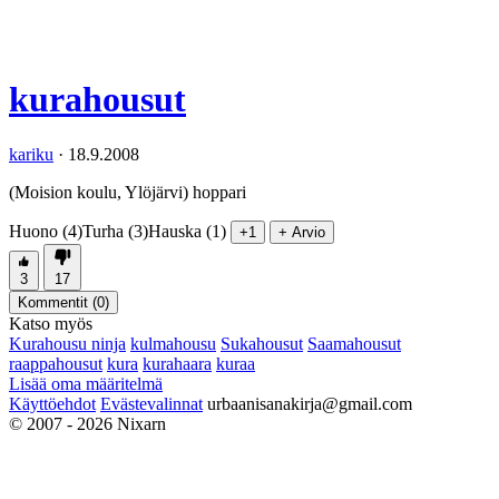
kurahousut
kariku
·
18.9.2008
(Moision koulu, Ylöjärvi) hoppari
Huono (4)
Turha (3)
Hauska (1)
+1
+ Arvio
3
17
Kommentit (
0
)
Katso myös
Kurahousu ninja
kulmahousu
Sukahousut
Saamahousut
raappahousut
kura
kurahaara
kuraa
Lisää oma määritelmä
Käyttöehdot
Evästevalinnat
urbaanisanakirja@gmail.com
© 2007 - 2026 Nixarn