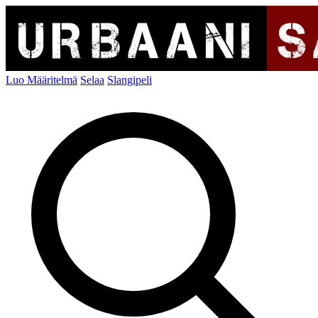
Luo Määritelmä
Selaa
Slangipeli