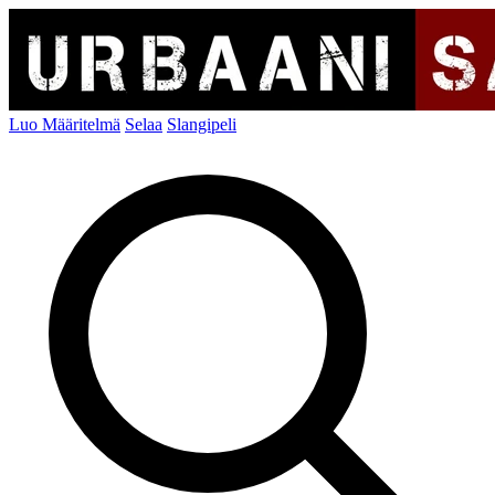
Luo Määritelmä
Selaa
Slangipeli