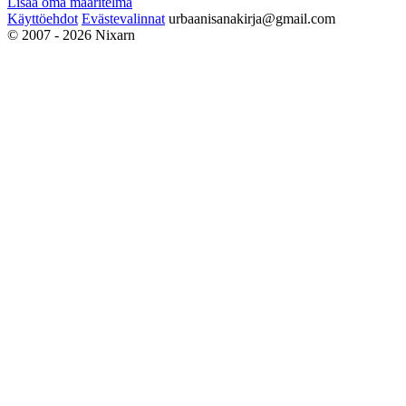
Lisää oma määritelmä
Käyttöehdot
Evästevalinnat
urbaanisanakirja@gmail.com
© 2007 - 2026 Nixarn