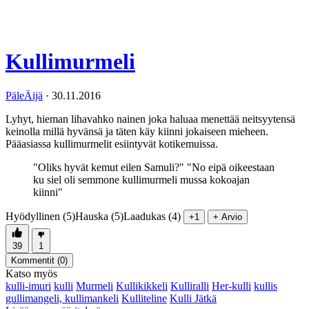
Kullimurmeli
PäleÄijä
·
30.11.2016
Lyhyt, hieman lihavahko nainen joka haluaa menettää neitsyytensä
keinolla millä hyvänsä ja täten käy kiinni jokaiseen mieheen.
Pääasiassa kullimurmelit esiintyvät kotikemuissa.
"Oliks hyvät kemut eilen Samuli?" "No eipä oikeestaan
ku siel oli semmone kullimurmeli mussa kokoajan
kiinni"
Hyödyllinen (5)
Hauska (5)
Laadukas (4)
+1
+ Arvio
39
1
Kommentit (
0
)
Katso myös
kulli-imuri
kulli
Murmeli
Kullikikkeli
Kulliralli
Her-kulli
kullis
gullimangeli, kullimankeli
Kulliteline
Kulli Jätkä