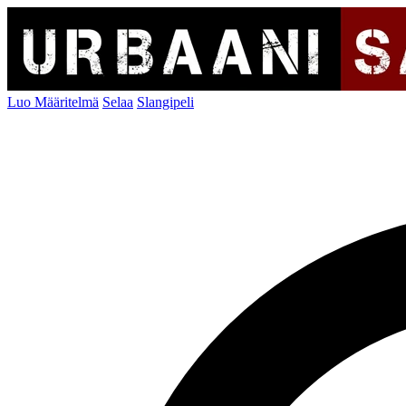
Luo Määritelmä
Selaa
Slangipeli