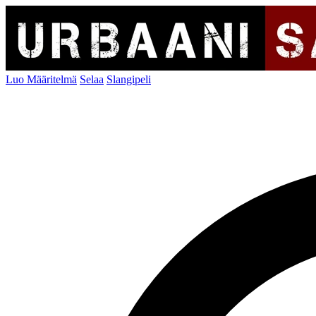
Luo Määritelmä
Selaa
Slangipeli