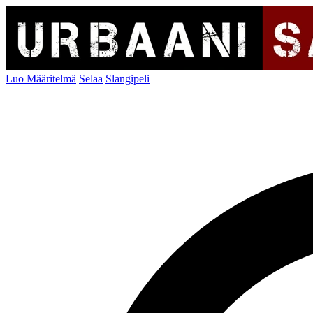
Luo Määritelmä
Selaa
Slangipeli