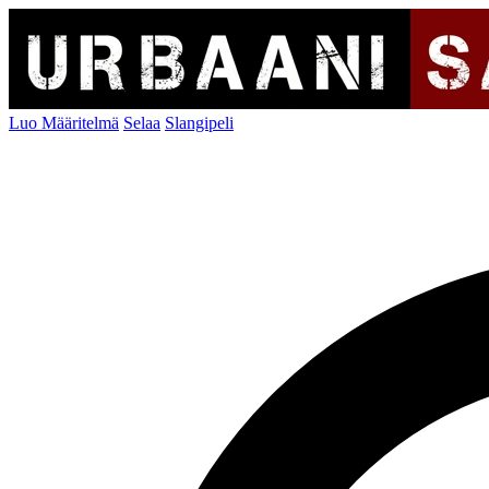
Luo Määritelmä
Selaa
Slangipeli