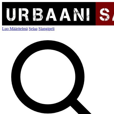
Luo Määritelmä
Selaa
Slangipeli