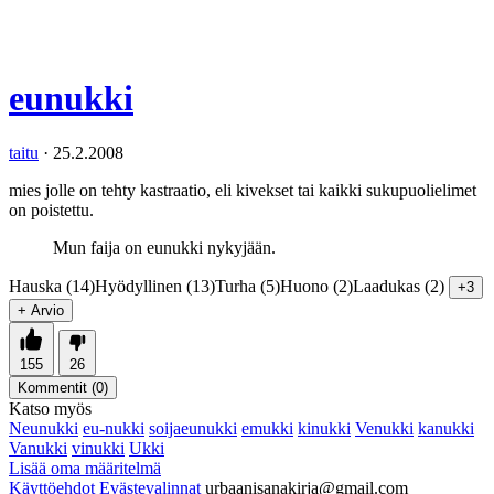
eunukki
taitu
·
25.2.2008
mies jolle on tehty kastraatio, eli kivekset tai kaikki sukupuolielimet
on poistettu.
Mun faija on eunukki nykyjään.
Hauska (14)
Hyödyllinen (13)
Turha (5)
Huono (2)
Laadukas (2)
+3
+ Arvio
155
26
Kommentit (
0
)
Katso myös
Neunukki
eu-nukki
soijaeunukki
emukki
kinukki
Venukki
kanukki
Vanukki
vinukki
Ukki
Lisää oma määritelmä
Käyttöehdot
Evästevalinnat
urbaanisanakirja@gmail.com