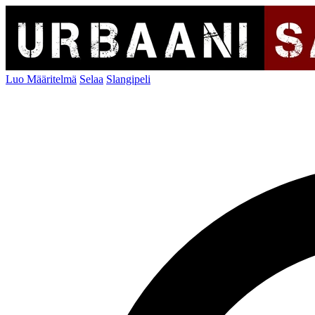
Luo Määritelmä
Selaa
Slangipeli