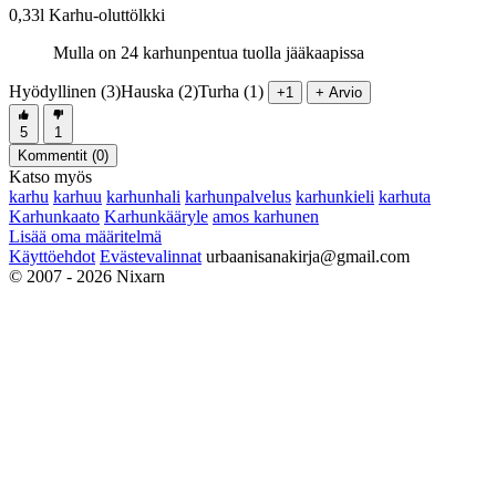
0,33l Karhu-oluttölkki
Mulla on 24 karhunpentua tuolla jääkaapissa
Hyödyllinen (3)
Hauska (2)
Turha (1)
+1
+ Arvio
5
1
Kommentit (
0
)
Katso myös
karhu
karhuu
karhunhali
karhunpalvelus
karhunkieli
karhuta
Karhunkaato
Karhunkääryle
amos karhunen
Lisää oma määritelmä
Käyttöehdot
Evästevalinnat
urbaanisanakirja@gmail.com
© 2007 - 2026 Nixarn