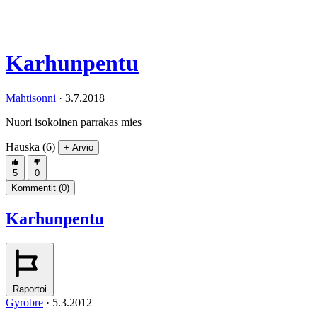
Karhunpentu
Mahtisonni
·
3.7.2018
Nuori isokoinen parrakas mies
Hauska (6)
+ Arvio
5
0
Kommentit (
0
)
Karhunpentu
Raportoi
Gyrobre
·
5.3.2012