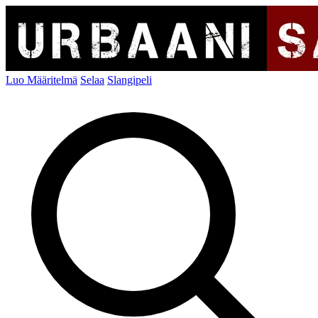
Luo Määritelmä
Selaa
Slangipeli