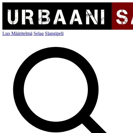
Luo Määritelmä
Selaa
Slangipeli