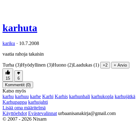
karhuta
kariku
·
10.7.2008
vaatia rahoja takaisin
Turha (3)
Hyödyllinen (3)
Huono (2)
Laadukas (1)
+2
+ Arvio
15
6
Kommentit (
0
)
Katso myös
karhu
karhuu
karhe
Karhi
Karhis
karhunhali
karhukopla
karhujätkä
Karhupappa
karhujahti
Lisää oma määritelmä
Käyttöehdot
Evästevalinnat
urbaanisanakirja@gmail.com
© 2007 - 2026 Nixarn