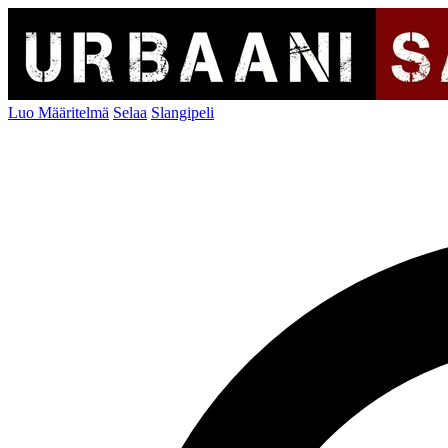
Luo Määritelmä
Selaa
Slangipeli