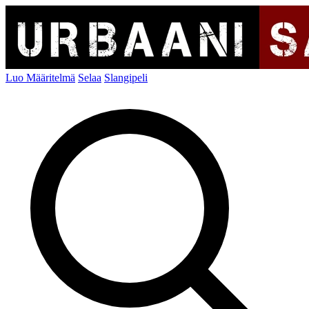
Luo Määritelmä
Selaa
Slangipeli