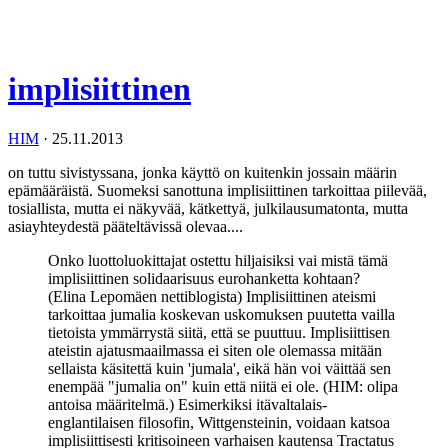
implisiittinen
HIM
·
25.11.2013
on tuttu sivistyssana, jonka käyttö on kuitenkin jossain määrin
epämääräistä. Suomeksi sanottuna implisiittinen tarkoittaa piilevää,
tosiallista, mutta ei näkyvää, kätkettyä, julkilausumatonta, mutta
asiayhteydestä pääteltävissä olevaa....
Onko luottoluokittajat ostettu hiljaisiksi vai mistä tämä
implisiittinen solidaarisuus eurohanketta kohtaan?
(Elina Lepomäen nettiblogista) Implisiittinen ateismi
tarkoittaa jumalia koskevan uskomuksen puutetta vailla
tietoista ymmärrystä siitä, että se puuttuu. Implisiittisen
ateistin ajatusmaailmassa ei siten ole olemassa mitään
sellaista käsitettä kuin 'jumala', eikä hän voi väittää sen
enempää "jumalia on" kuin että niitä ei ole. (HIM: olipa
antoisa määritelmä.) Esimerkiksi itävaltalais-
englantilaisen filosofin, Wittgensteinin, voidaan katsoa
implisiittisesti kritisoineen varhaisen kautensa Tractatus