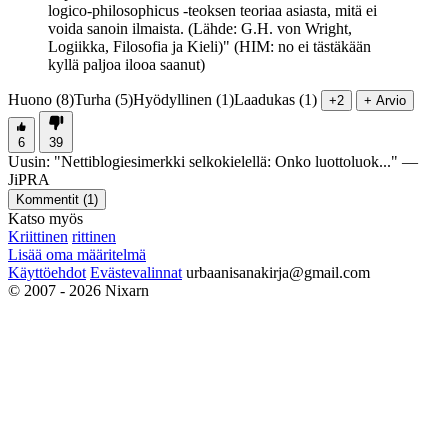
logico-philosophicus -teoksen teoriaa asiasta, mitä ei
voida sanoin ilmaista. (Lähde: G.H. von Wright,
Logiikka, Filosofia ja Kieli)" (HIM: no ei tästäkään
kyllä paljoa ilooa saanut)
Huono (8)
Turha (5)
Hyödyllinen (1)
Laadukas (1)
+2
+ Arvio
6
39
Uusin:
"
Nettiblogiesimerkki selkokielellä: Onko luottoluok...
" —
JiPRA
Kommentit (
1
)
Katso myös
Kriittinen
rittinen
Lisää oma määritelmä
Käyttöehdot
Evästevalinnat
urbaanisanakirja@gmail.com
© 2007 - 2026 Nixarn