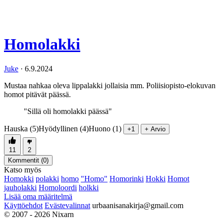
Homolakki
Juke
·
6.9.2024
Mustaa nahkaa oleva lippalakki jollaisia mm. Poliisiopisto-elokuvan
homot pitävät päässä.
"Sillä oli homolakki päässä"
Hauska (5)
Hyödyllinen (4)
Huono (1)
+1
+ Arvio
11
2
Kommentit (
0
)
Katso myös
Homokki
polakki
homo
"Homo"
Homorinki
Hokki
Homot
jauholakki
Homoloordi
holkki
Lisää oma määritelmä
Käyttöehdot
Evästevalinnat
urbaanisanakirja@gmail.com
© 2007 - 2026 Nixarn