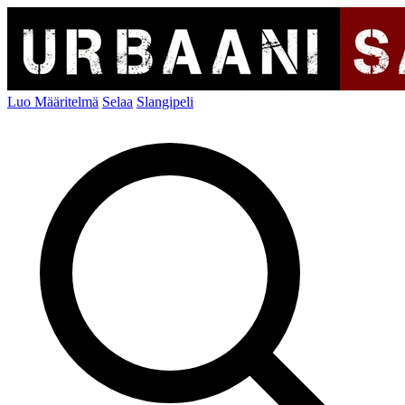
Luo Määritelmä
Selaa
Slangipeli