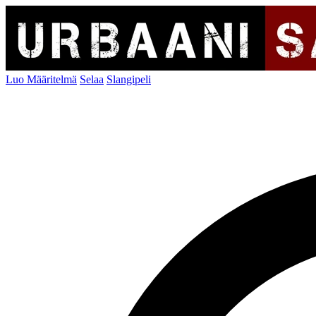
Luo Määritelmä
Selaa
Slangipeli