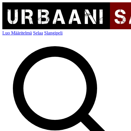
Luo Määritelmä
Selaa
Slangipeli