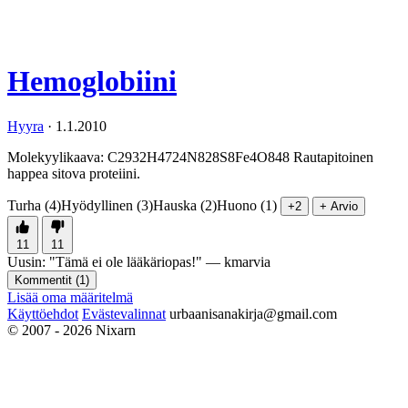
Hemoglobiini
Hyyra
·
1.1.2010
Molekyylikaava: C2932H4724N828S8Fe4O848 Rautapitoinen
happea sitova proteiini.
Turha (4)
Hyödyllinen (3)
Hauska (2)
Huono (1)
+2
+ Arvio
11
11
Uusin:
"
Tämä ei ole lääkäriopas!
" —
kmarvia
Kommentit (
1
)
Lisää oma määritelmä
Käyttöehdot
Evästevalinnat
urbaanisanakirja@gmail.com
© 2007 - 2026 Nixarn