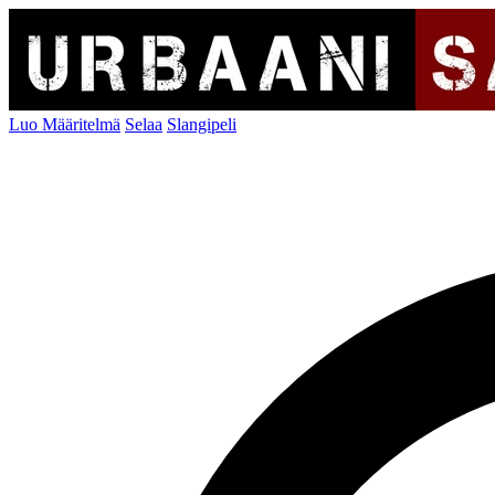
Luo Määritelmä
Selaa
Slangipeli